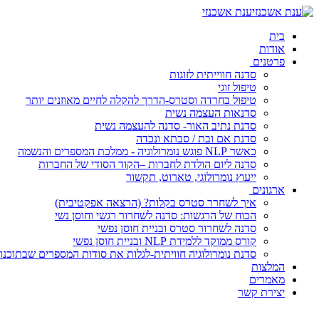
ענת אשכנזי
בית
אודות
פרטנים
סדנה חווייתית לזוגות
טיפול זוגי
טיפול בחרדה וסטרס-הדרך להקלה לחיים מאוזנים יותר
סדנאות העצמה נשית
סדנת נתיב האור- סדנה להעצמה נשית
סדנת אם ובת / סבתא ונכדה
כאשר NLP פוגש נומרולוגיה - ממלכת המספרים והנשמה
סדנה ליום הולדת לחברות –הקוד הסודי של החברות
ייעוץ נומרולוגי, טארוט, תקשור
ארגונים
איך לשחרר סטרס בקלות? (הרצאה אפקטיבית)
הכוח של הרגשות: סדנה לשחרור רגשי וחוסן נשי
סדנה לשחרור סטרס ובניית חוסן נפשי
קורס ממוקד ללמידת NLP ובניית חוסן נפשי
סדנת נומרולוגיה חוויתית-לגלות את סודות המספרים שבתוכנו
המלצות
מאמרים
יצירת קשר