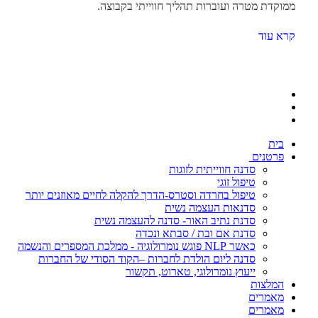
ממוקדת מטרה ועוברות תהליך חווייתי בקבוצה.
קרא עוד
בית
פרטנים
סדנה חווייתית לזוגות
טיפול זוגי
טיפול בחרדה וסטרס-הדרך להקלה לחיים מאוזנים יותר
סדנאות העצמה נשית
סדנת נתיב האור- סדנה להעצמה נשית
סדנת אם ובת / סבתא ונכדה
כאשר NLP פוגש נומרולוגיה - ממלכת המספרים והנשמה
סדנה ליום הולדת לחברות –הקוד הסודי של החברות
ייעוץ נומרולוגי, טארוט, תקשור
המלצות
מאמרים
מאמרים