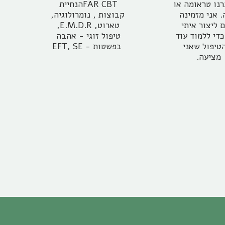
אם עברנו טראומה או 
FAR CBTהנחיית 
חרדה. אני מזמינה 
קבוצות , נומרולוגיה, 
אתכם ליצור איתי 
טארוט, E.M.D.R, 
קשר, כדי ללמוד עוד 
טיפול זוגי - אהבה 
על הטיפול שאני 
בפשטות - EFT, SE
מציעה.