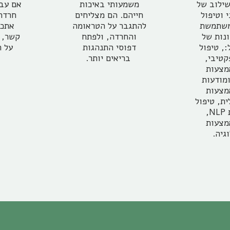
וחרדה היא שילוב של 
משמעותי באיכות 
טיפול רוחני וטיפול 
חייהם. הם מצליחים 
רגשי. אני משתמשת 
להתגבר על הטראומה 
בשיטות שונות של 
והחרדה, ולפתח 
טיפול, כולל:, טיפול 
דפוסי התנהגות 
דינמי ואפקטיבי, 
בריאים יותר.
טיפול באמצעות 
טיפול באמצעות 
נשימה מעגלית, טיפול 
באמצעות NLP, 
טיפול באמצעות 
גיה.