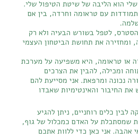
המקצועית: מתוך ניסיון אישי לליווי מקצועיהניסיון האישי שלי הוא הליבה של שיטת הטיפול שלי. 
הוא מאפשר לי להבין לעומק את האתגרים הייחודיים של התמודדות עם טראומה וחרדה, בין אם 
שלמה.
לפרט או לפרטות: אני מסייעת להבין את מקור החרדה והסטרס, לטפל בשורש הבעיה ולא רק 
בסימפטומים. אני מלמדת כלים מעשיים לשליטה בחרדה, ומחזירה את תחושת הביטחון העצמי 
לזוגות במצבי משבר: כאשר אחד מבני הזוג סובל מחרדה או טראומה, היא משפיעה על מערכת 
היחסים כולה. אני מנחה את בני הזוג לבנות תקשורת פתוחה ומכילה, להבין את הצרכים 
הרגשיים זה של זו, וללמוד כיצד לתמוך האחד בשני בצורה נכונה ומרפאת. אני מסייעת להם 
להתגבר על הריחוק, הכעסים והתסכולים, ולמצוא מחדש את החיבור והאינטימיות שאבדו 
ההבנה שלי היא שרק על ידי שילוב בין עבודה רגשית עמוקה לבין כלים רוחניים, ניתן להגיע 
לריפוי אמיתי. אני מביאה איתי אל הטיפול תפיסה הוליסטית שמסתכלת על האדם כמכלול של גוף, 
נפש ורוח, ומכוונת את התהליך לחיים מלאים, שלווים ומלאי אהבה. אני כאן כדי ללוות אתכם 