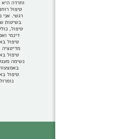
נומרולו