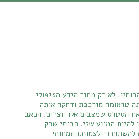
שמי ענת אשכנזי, ואני מאמינה בכוחו של הריפוי הרגשי והרוחני, לא רק מתוך הידע הטיפולי 
שרכשתי, אלא גם מתוך מסע החיים האישי שלי. כמי שחוותה טראומה מורכבת ודחקה אותה 
במשך שנים, אני מכירה מקרוב את הריקנות, את החרדה ואת הסטרס שמצבים אלו יוצרים. הכאב 
וההתמודדות עם ההשלכות של טראומה שאין לה שם, הפכו להיות המנוע שלי. הבנתי שרק 
כשאדם מוכן להתבונן פנימה ולגעת בכאב, הוא יכול באמת להשתחרר ולצמוח.התמחותי 