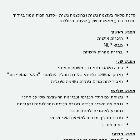
סדנה מלאה בעוצמה נשית ובהעצמה נשית –סדנה הכוח טמון ביידיך
סדנה בת 5 מפגשים של 3 שעות, הכוללת:
מפגש ראשון
היכרות אישית
מבוא NLP
בחירת מטרות אישיות
מפגש שני
נזהה משאב רצוי דרך משחק חווייתי
חיזוק המשאב הפנימי בעזרת תהליך עוצמתי "מעגל המצויינות"
חיבור לתת מודע בעזרת נשימה מעגלית
מפגש שלישי
נשוחח עם הילד הפנימי ונבין את ההשפעה שלו על חיינו
ננתח את תאריך הלידה בעזרת קלפים נומרולוגיים ובעזרתם
נתוודע לאתגרים ולחוזקות בנו
נעבור תהליך מדהים למציאת האני פנימי
דמיון מודרך
מפגש רביעי
"אילוף" התת מודע למצב הצלחה