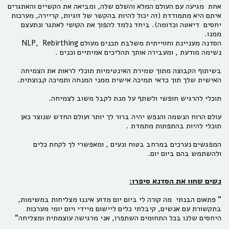
אחת מגיעה עם העולם המלא והשלם שלה, ומביאה את הקשיים והאתגרים
איתם היא מתמודדת (זה יכול להיות בהקשר של זוגיות, קריירה, מערכות
יחסים דיאטה וכדומה). ביחד נלמד להפוך את הקושי לאתגר ונתעצם
ממנו.
הסדנה מעניינת וחווייתית משלבת תכנים מעולם NLP, Rebirthing
נשימה מודעת , ומעבירה אותך תהליכים אמיתיים וכנים .
בשיתוף הקבוצה מתוך שמירת האינטימיות תוכלי לראות את הצמיחה
האישית שלך תוך כדאי תמיכה אישית ממני המנחה ותמיכה קבוצתית.
תוכלי להרגיש חופשי ולשתף על מנת לקבל משוב לצמיחה.
עולם הרוח הנשמה והנפש יהיה ברור לך יותר ועולם החדש שנוצר כאן
תוכלי להיות בהתפתות מתמדת .
המפגשים נערכים במרחב בטוח ונעים , ומאפשרי לך לקחת כלים
ולהשתמש בהם ביום יום.
נשים שחוו את הסדנא סיפרו:
" פתאום הבנתי מה קורה לי ביום יום מדוע איננו מצליחות במשימות,
בתקשורת עם אנשים, קיבלתי כלים ליישום מיידי ויום יומי מערכות
היחסים שלנו בכל התחומים השתפרו, אני מרגישה עוצמתית ומצליחה"