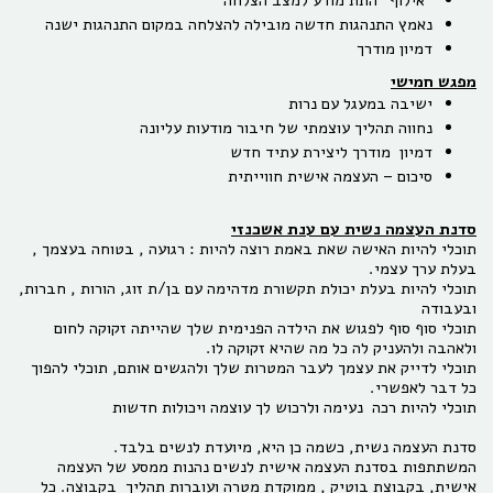
נאמץ התנהגות חדשה מובילה להצלחה במקום התנהגות ישנה
דמיון מודרך
מפגש חמישי
ישיבה במעגל עם נרות
נחווה תהליך עוצמתי של חיבור מודעות עליונה
דמיון מודרך ליצירת עתיד חדש
סיכום – העצמה אישית חווייתית
סדנת העצמה נשית עם ענת אשכנזי
תוכלי להיות האישה שאת באמת רוצה להיות : רגועה , בטוחה בעצמך ,
בעלת ערך עצמי.
תוכלי להיות בעלת יכולת תקשורת מדהימה עם בן/ת זוג, הורות , חברות,
ובעבודה
תוכלי סוף סוף לפגוש את הילדה הפנימית שלך שהייתה זקוקה לחום
ולאהבה ולהעניק לה כל מה שהיא זקוקה לו.
תוכלי לדייק את עצמך לעבר המטרות שלך ולהגשים אותם, תוכלי להפוך
כל דבר לאפשרי.
תוכלי להיות רכה נעימה ולרכוש לך עוצמה ויכולות חדשות
סדנת העצמה נשית, כשמה כן היא, מיועדת לנשים בלבד.
המשתתפות בסדנת העצמה אישית לנשים נהנות ממסע של העצמה
אישית, בקבוצת בוטיק , ממוקדת מטרה ועוברות תהליך בקבוצה. כל