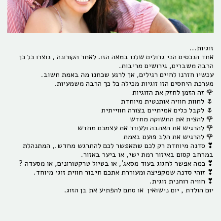
זוגיות...
אחד הנכסים הכי גדולים שלנו במאה הזו. לאחר הקורונה , נוצרו כל כך
הרבה משברים, גירושים מריבות.
עכשיו חזרנו לחיים רגילים, אך לרגע שכחנו מה באמת חשוב.
מערכת היחסים הזו זוגיות מכילה כל כך הרבה משמעיות.
🌹 זה הזמן לחזק את הזוגיות
🌷 לחוות חוויה אותנטית מיוחדת
🌷 לקבל כלים אמיתיים בצורה חווייתית
🌹 להצית את התשוקה מחדש
🌹 להרגיש את האהבה ולעורר את עצמכם מחדש
🌹 להרגיש את הלב פועם באמת
❣ סדנה מיוחדת רק לכם שתאפשר לכם להתרגש מחדש., המתנהלת
במרחב קסום באיזור רמת ישי, או ביער באזור.
❣ כמה אפשר לחגוג בעוד מסאג', או בטיול טרקטורונים, או מסעדה ?
❣ זוהי סדנה שמקפיצה ומעוררת אתכם חיבור חווית זוגי מיוחד.
❣ חוויה רוחנית זוגית.
יום הולדת , יום נישואין או סתם להפתיע את בן הזוג.