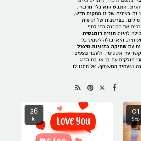
י
. במסגרת כזו, לומדים כלים
גית, המבט הוא כלי מרכזי.
 זה בעיניה של זו ממקום חדש,
 מילים, בפרשנות של רגשות
ניס את ההבנה הזו לחיי
כולה להיות
חוויה רומנטית
תית. היא יכולה לשמש כלי
ות עם
שחיקה בזוגיות
.
טיפול
שר עין אינטימי, ולעבד פצעים
 חולקים עם בן או בת הזוג
 ובעתיד המשותף. אל תתנו לו
26
01
Jul
Sep