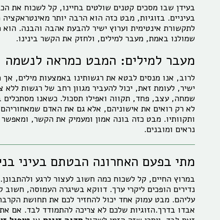
בעידן שבו מסכים קטנים שולטים בחיינו, קל לשכוח את הכ
בעיניים. בזוגיות, מבט כזה הוא הרבה יותר מאינטראקציה 
לתקשורת אינטימית וערוץ ישיר להבעת אהבה והבנה. הוא 
שמולנו באמת, מעבר למילים, ולחזק את הקשר בינינו.
מעבר למילים: המבט כמראה לנשמה
לרוב, אנו מנסים לבטא את רגשותינו באמצעות מילים, אך 
ישיר, לעומת זאת, יכול להעביר מגוון רחב של רגשות ללא צ
שמחה, עצב, פחד, תקווה ואפילו תסכול. כשאנו מסתכלים בעי
לא רק רואים את אישוניהם, אלא גם את האדם שמאחוריהם –
ותקוותיו. מבט כזה בונה אמון ומעמיק את הקשר, ומאפשר 
נראים ומובנים.
מתי בפעם האחרונה הבטתם בעיני בני
במרוץ החיים, קל לשכוח כמה חשוב לעצור לרגע ולהתבונן. 
נדירים הופכים ליקרי ערך. דווקא בשיגרה העמוסה, חשוב 
עליהם. מבט עמוק אחד יכול להחזיר לכם את תחושת הקרבה,
אבדו בדרך.הזוגיות שלכם לא צריכה להתמודד לבד. אם את