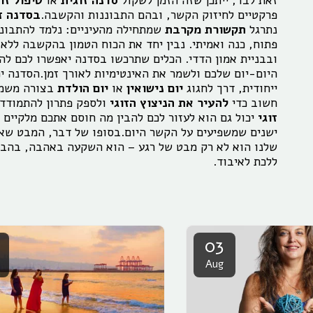
זאת לבד, ייתכן שזה הזמן לשקול
סדנה זוגית
או
טיפול זוג
פרקטיים לחיזוק הקשר, ובהם התבוננות והקשבה.
בסדנה זו
נתרגל
תקשורת מקרבת
שמתחילה מהעיניים: נלמד להתבונן
פתוח, כנה ואמיתי. נבין יחד את הכוח הטמון בהקשבה ללא
ובבניית אמון הדדי. הכלים שתרכשו בסדנה יאפשרו לכם להכ
היום-יום שלכם ולשמר את האינטימיות לאורך זמן.הסדנה י
ייחודית, דרך לחגוג
יום נישואין
או
יום הולדת
בצורה משמעו
חשוב כדי
להעיר את הניצוץ הזוגי
ולספק פתרון להתמודד
זוגי
יכול גם הוא לעזור לכם להבין מה חוסם אתכם מלקיים ק
ישנים שמשפיעים על הקשר היום.בסופו של דבר, המבט שאנו
שלנו הוא לא רק מבט של רגע – הוא השקעה באהבה, בהבנה
ללכת לאיבוד.
03
Aug