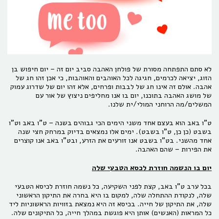
לא סתם התפתחה מסורת של פולחן האהבה סביב יום זה – יום חיפוש בן
הזוג, יציאה לכרמים, חגיגה לכל האוהבים והאוהבות, כי אכן זהו חג של
אהבה. אולם זה אינו חג של לבבות ופרחים, אלא זהו יום של שדרוג עמוק
של מושג האהבה בתוכנו, יום בו אנו מחליפים ניצוץ של אור עם
המשלים/מה הרוחני המולי/ית שלנו.
ט"ו באב הוא בעצם אחד משני הימים הכי גבוהים בשנה – ט"ו באב וט"ו
בשבט (כן כן, ט"ו בשבט). ימים אלו נמצאים בדיוק במרחק חצי שנה
אחד מהשני. בט"ו בשבט אנו זורעים את הזרע, ובט"ו באב אנו קוצרים
את הפירות – שהם האהבה.
יום בו הנשמה חוזרת לכסא הטבעי שלה
בכל ערב ט"ו באב, קצת לפני השקיעה, כל נשמה חוזרת לכיסא הטבעי
שלה, לנקודת ההתחלה שלה, למקום בו היא בחרה את התיקון הראשוני
שלה, את התיקון של חייה. בכיסא זה היא נמצאת בזוויות הראשוניות ליד
כל המראות (האנשים) אותן היא פוגשת במהלך חייה, כל התיקונים שלה.