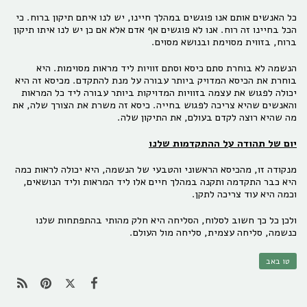
כל האנשים אותם אנו פוגשים במהלך חיינו, יש לנו איתם תיקון ברוח. כי
הכל בחיינו זה רוח. אנו לא פוגשים אף אדם אלא אם כן יש לנו איתו תיקון
ברוח, בזווית מסוימת ובנושא מסוים.
הנשמה לא בוחרת סתם כיסא וסתם זוויות ליד מראות מסוימות. היא
בוחרת את הכיסא המדויק ביותר עבורה על מנת להתקדם. מכיסא זה היא
יכולה לפגוש את עצמה בזוויות המדויקות ביותר עבורה ליד כל המראות
והאנשים שהיא צריכה לפגוש בחייה. כיסא זה משרת את הצורך שלה, את
מה שהיא רוצה לקדם בעולם, את התיקון שלה.
יום של תהודה על ההתקדמות שלנו
מנקודה זו, מהכיסא הראשוני והטבעי של הנשמה, היא יכולה לראות כמה
היא כבר התקדמה ותקנה במהלך חיים אלו ליד המראות וליד הנושאים,
וכמה היא עוד צריכה לתקן.
ולכן כל כך חשוב לסלוח, הסליחה היא חלק מהותי בהתפתחות שלנו
כנשמה, סליחה עצמית, סליחה מול העולם.
טו באב